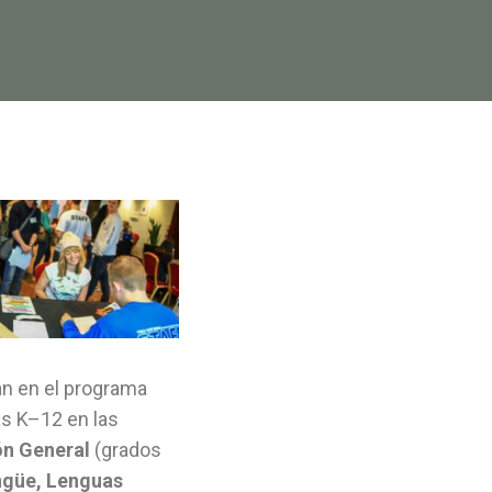
an en el programa
as K–12 en las
n General
(grados
ngüe, Lenguas