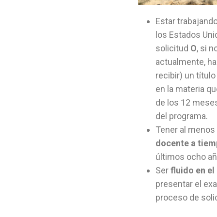
Estar trabajand
los Estados Uni
solicitud
O
, si 
actualmente, hab
recibir) un títu
en la materia q
de los 12 meses 
del programa.
Tener al menos
docente a tie
últimos ocho añ
Ser
fluido en el
presentar el e
proceso de solic