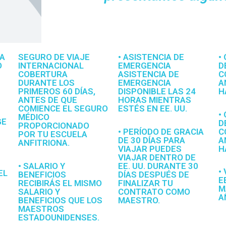
SA
SEGURO DE VIAJE
• ASISTENCIA DE
•
O
INTERNACIONAL
EMERGENCIA
D
COBERTURA
ASISTENCIA DE
C
DURANTE LOS
EMERGENCIA
A
PRIMEROS 60 DÍAS,
DISPONIBLE LAS 24
H
ANTES DE QUE
HORAS MIENTRAS
COMIENCE EL SEGURO
ESTÉS EN EE. UU.
•
MÉDICO
GE
D
PROPORCIONADO
• PERÍODO DE GRACIA
C
POR TU ESCUELA
DE 30 DÍAS PARA
A
ANFITRIONA.
VIAJAR PUEDES
H
VIAJAR DENTRO DE
• SALARIO Y
EE. UU. DURANTE 30
•
EL
BENEFICIOS
DÍAS DESPUÉS DE
E
RECIBIRÁS EL MISMO
FINALIZAR TU
M
SALARIO Y
CONTRATO COMO
A
BENEFICIOS QUE LOS
MAESTRO.
MAESTROS
ESTADOUNIDENSES.