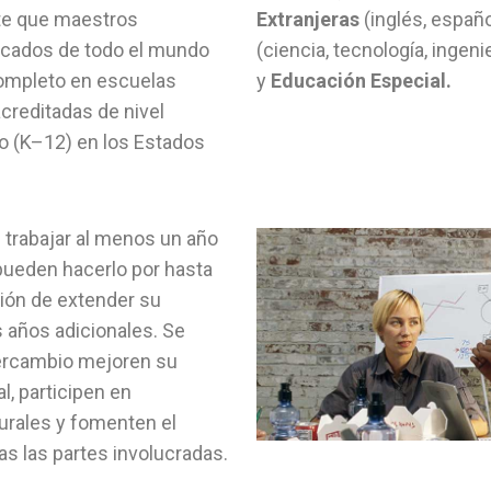
e que maestros
Extranjeras
(inglés, españo
ficados de todo el mundo
(ciencia, tecnología, ingen
ompleto en escuelas
y
Educación Especial.
acreditadas de nivel
o (K–12) en los Estados
trabajar al menos un año
pueden hacerlo por hasta
ción de extender su
s años adicionales. Se
tercambio mejoren su
l, participen en
turales y fomenten el
as las partes involucradas.