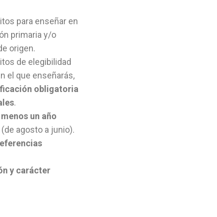
itos para enseñar en
ón primaria y/o
de origen.
tos de elegibilidad
en el que enseñarás,
ificación obligatoria
ales
.
l menos un año
(de agosto a junio).
referencias
ón y carácter