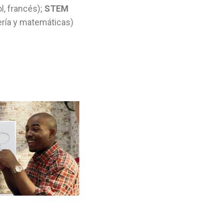
l, francés);
STEM
iería y matemáticas)