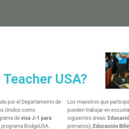
s Teacher USA?
do por el Departamento de
Los maestros que particip
dos Unidos como
pueden trabajar en escuel
ograma de
visa J-1 para
siguientes áreas:
Educació
l programa BridgeUSA.
primarios);
Educación Bili