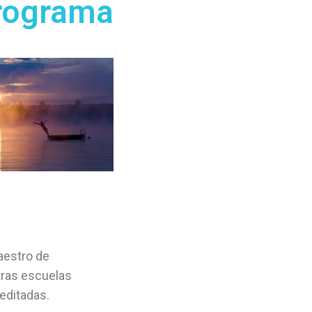
rograma
aestro de
tras escuelas
editadas.