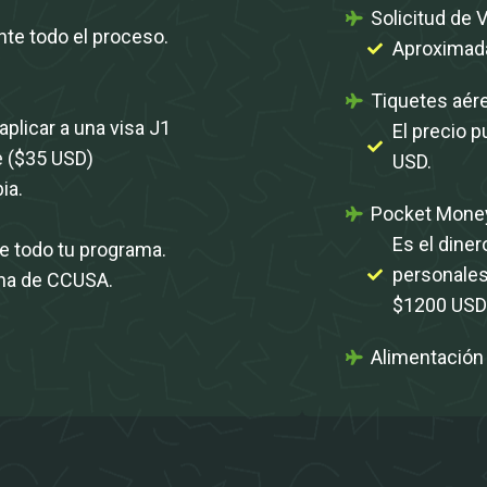
Solicitud de V
te todo el proceso.
Aproximad
Tiquetes aér
plicar a una visa J1
El precio 
e ($35 USD)
USD.
ia.
Pocket Mone
Es el diner
te todo tu programa.
personales
cina de CCUSA.
$1200 USD
Alimentación