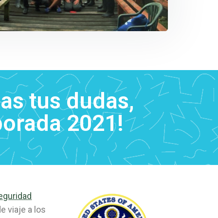
as tus dudas,
porada 2021!
Seguridad
e viaje a los