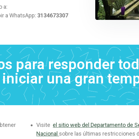
 a:
bir a WhatsApp:
3134673307
tos para responder tod
 iniciar una gran tem
btener
Visite
el sitio web del Departamento de 
Nacional
sobre las últimas restricciones d